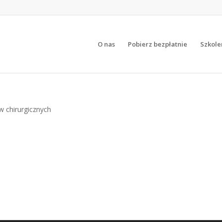
O nas
Pobierz bezpłatnie
Szkole
 chirurgicznych