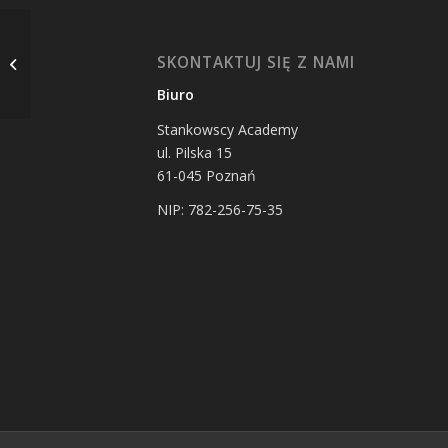
Webinar premium:
Rozwiązywanie
SKONTAKTUJ SIĘ Z NAMI
problemów
Biuro
chirurgicznych
13.10.2021 –...
Stankowscy Academy
ul.
Pilska 15
61-045
Poznań
NIP: 782-256-75-35